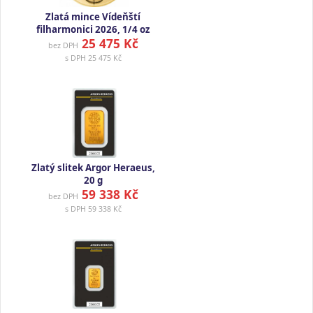
Zlatá mince Vídeňští
filharmonici 2026, 1/4 oz
25 475 Kč
bez DPH
s DPH
25 475 Kč
Zlatý slitek Argor Heraeus,
20 g
59 338 Kč
bez DPH
s DPH
59 338 Kč