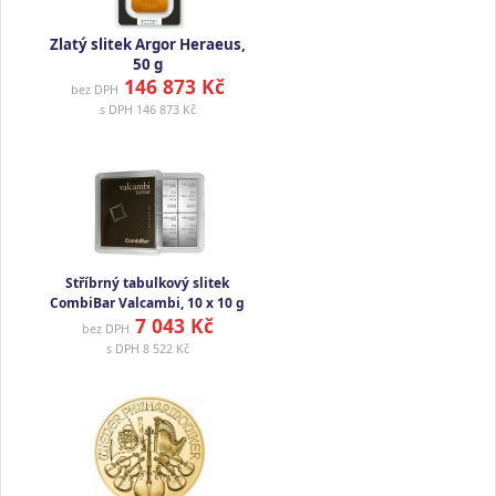
Zlatý slitek Argor Heraeus,
50 g
146 873 Kč
bez DPH
s DPH
146 873 Kč
Stříbrný tabulkový slitek
CombiBar Valcambi, 10 x 10 g
7 043 Kč
bez DPH
s DPH
8 522 Kč