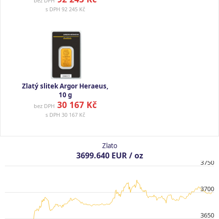
bez DPH
s DPH
92 245 Kč
Zlatý slitek Argor Heraeus,
10 g
30 167 Kč
bez DPH
s DPH
30 167 Kč
Zlato
3699.640 EUR / oz
3750
3700
3650