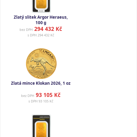
Zlatý slitek Argor Heraeus,
100 g
294 432 Kč
bez DPH
s DPH
294 432 Kč
Zlatá mince Klokan 2026, 1 oz
93 105 Kč
bez DPH
s DPH
93 105 Kč