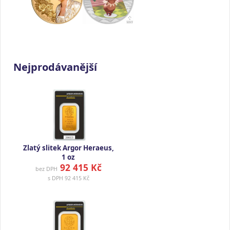
Nejprodávanější
Zlatý slitek Argor Heraeus,
1 oz
92 415 Kč
bez DPH
s DPH
92 415 Kč