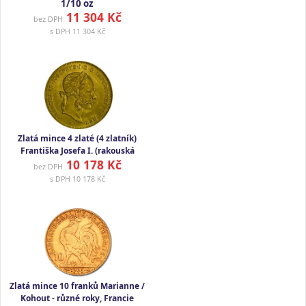
1/10 oz
11 304 Kč
bez DPH
s DPH
11 304 Kč
Zlatá mince 4 zlaté (4 zlatník)
Františka Josefa I. (rakouská
10 178 Kč
ražba)
bez DPH
s DPH
10 178 Kč
Zlatá mince 10 franků Marianne /
Kohout - různé roky, Francie