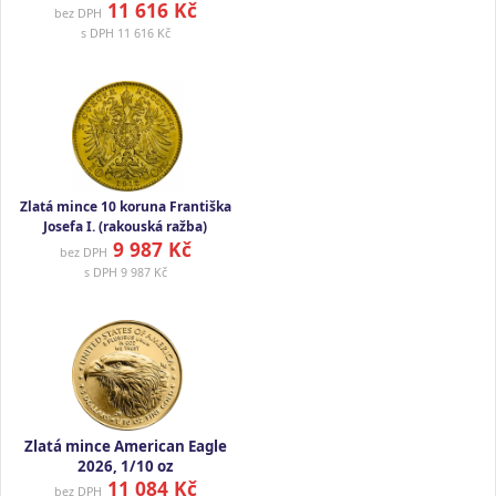
11 616 Kč
bez DPH
s DPH
11 616 Kč
Zlatá mince 10 koruna Františka
Josefa I. (rakouská ražba)
9 987 Kč
bez DPH
s DPH
9 987 Kč
Zlatá mince American Eagle
2026, 1/10 oz
11 084 Kč
bez DPH