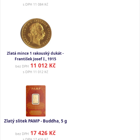
s DPH
11 084 Kč
Zlatá mince 1 rakouský dukát -
František Josef I., 1915
11 012 Kč
bez DPH
s DPH
11 012 Kč
Zlatý slitek PAMP - Buddha, 5 g
17 426 Kč
bez DPH
s DPH
17 426 Kč