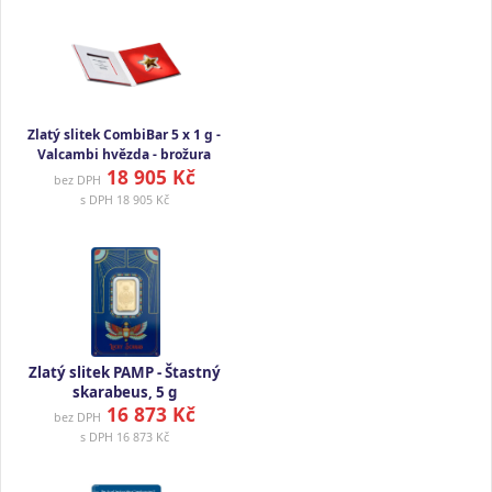
Zlatý slitek CombiBar 5 x 1 g -
Valcambi hvězda - brožura
18 905 Kč
bez DPH
s DPH
18 905 Kč
Zlatý slitek PAMP - Štastný
skarabeus, 5 g
16 873 Kč
bez DPH
s DPH
16 873 Kč