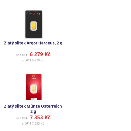
Zlatý slitek Argor Heraeus, 2 g
6 279 Kč
bez DPH
s DPH
6 279 Kč
Zlatý slitek Münze Österreich
2 g
7 353 Kč
bez DPH
s DPH
7 353 Kč