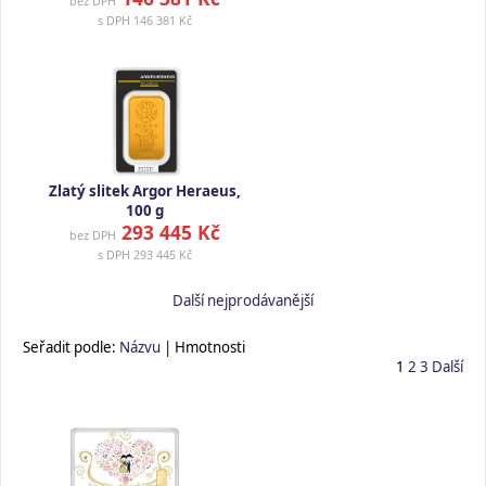
bez DPH
s DPH
146 381 Kč
Zlatý slitek Argor Heraeus,
100 g
293 445 Kč
bez DPH
s DPH
293 445 Kč
Další nejprodávanější
Seřadit podle:
Názvu
| Hmotnosti
1
2
3
Další