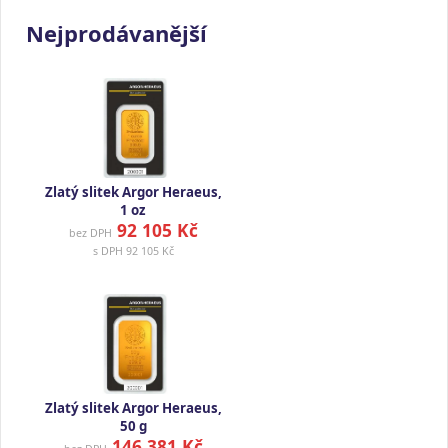
Nejprodávanější
Zlatý slitek Argor Heraeus,
1 oz
92 105 Kč
bez DPH
s DPH
92 105 Kč
Zlatý slitek Argor Heraeus,
50 g
146 381 Kč