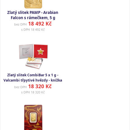
Zlatý slitek PAMP - Arabian
Falcon s rámečkem, 5 g
18 492 Kč
bez DPH
s DPH
18 492 Kč
Zlatý slitek CombiBar 5 x 1 g -
Valcambi třpytivé hvězdy - knížka
18 320 Kč
bez DPH
s DPH
18 320 Kč