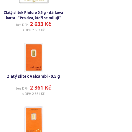
Zlatý slitek Philoro 0,5 g - dárková
karta - "Pro dva, kteří se milují"
2 633 Kč
bez DPH
s DPH
2 633 Kč
Zlatý slitek Valcambi - 0.5 g
2 361 Kč
bez DPH
s DPH
2 361 Kč