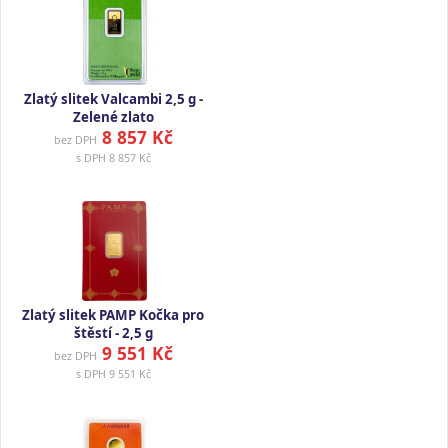
Zlatý slitek Valcambi 2,5 g -
Zelené zlato
8 857 Kč
bez DPH
s DPH
8 857 Kč
Zlatý slitek PAMP Kočka pro
štěstí - 2,5 g
9 551 Kč
bez DPH
s DPH
9 551 Kč