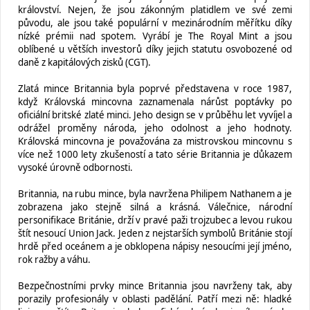
království. Nejen, že jsou zákonným platidlem ve své zemi
původu, ale jsou také populární v mezinárodním měřítku díky
nízké prémii nad spotem. Vyrábí je The Royal Mint a jsou
oblíbené u větších investorů díky jejich statutu osvobozené od
daně z kapitálových zisků (CGT).
Zlatá mince Britannia byla poprvé představena v roce 1987,
když Královská mincovna zaznamenala nárůst poptávky po
oficiální britské zlaté minci. Jeho design se v průběhu let vyvíjel a
odrážel proměny národa, jeho odolnost a jeho hodnoty.
Královská mincovna je považována za mistrovskou mincovnu s
více než 1000 lety zkušeností a tato série Britannia je důkazem
vysoké úrovně odbornosti.
Britannia, na rubu mince, byla navržena Philipem Nathanem a je
zobrazena jako stejně silná a krásná. Válečnice, národní
personifikace Británie, drží v pravé paži trojzubec a levou rukou
štít nesoucí Union Jack. Jeden z nejstarších symbolů Británie stojí
hrdě před oceánem a je obklopena nápisy nesoucími její jméno,
rok ražby a váhu.
Bezpečnostními prvky mince Britannia jsou navrženy tak, aby
porazily profesionály v oblasti padělání. Patří mezi ně: hladké