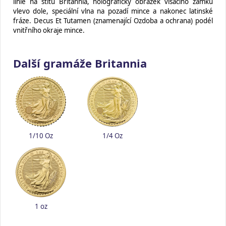
linie na štítu Britannia, holografický obrázek visacího zámku
vlevo dole, speciální vlna na pozadí mince a nakonec latinské
fráze. Decus Et Tutamen (znamenající Ozdoba a ochrana) podél
vnitřního okraje mince.
Další gramáže Britannia
1/10 Oz
1/4 Oz
1 oz