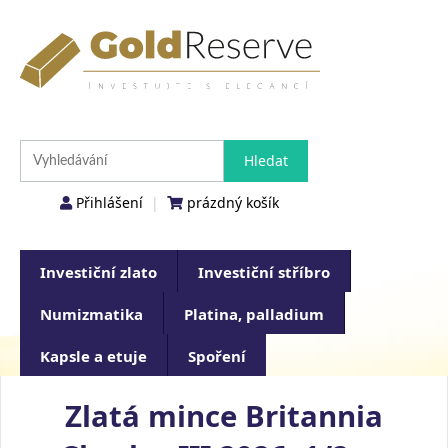
Přihlášení
|
prázdný košík
Investiční zlato
Investiční stříbro
Numizmatika
Platina, palladium
Kapsle a etuje
Spoření
Zlatá mince Britannia