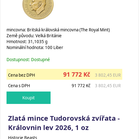
mincovna: Britská královská mincovna (The Royal Mint)
Země původu: Velká Británie
Hmotnost: 31,1035 g
Nominální hodnota: 100 Liber
Dostupnost: Dostupné
91 772 Kč
Cena bez DPH
3 802,45 EUR
Cena s DPH
91 772 Kč
3 802,45 EUR
Zlatá mince Tudorovská zvířata -
Královnin lev 2026, 1 oz
Historie Beasts