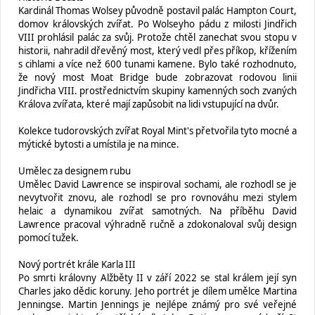
Kardinál Thomas Wolsey původně postavil palác Hampton Court,
domov královských zvířat. Po Wolseyho pádu z milosti Jindřich
VIII prohlásil palác za svůj. Protože chtěl zanechat svou stopu v
historii, nahradil dřevěný most, který vedl přes příkop, křížením
s cihlami a více než 600 tunami kamene. Bylo také rozhodnuto,
že nový most Moat Bridge bude zobrazovat rodovou linii
Jindřicha VIII. prostřednictvím skupiny kamenných soch zvaných
Králova zvířata, které mají zapůsobit na lidi vstupující na dvůr.
Kolekce tudorovských zvířat Royal Mint's přetvořila tyto mocné a
mýtické bytosti a umístila je na mince.
Umělec za designem rubu
Umělec David Lawrence se inspiroval sochami, ale rozhodl se je
nevytvořit znovu, ale rozhodl se pro rovnováhu mezi stylem
helaic a dynamikou zvířat samotných. Na příběhu David
Lawrence pracoval výhradně ručně a zdokonaloval svůj design
pomocí tužek.
Nový portrét krále Karla III
Po smrti královny Alžběty II v září 2022 se stal králem její syn
Charles jako dědic koruny. Jeho portrét je dílem umělce Martina
Jenningse. Martin Jennings je nejlépe známý pro své veřejné