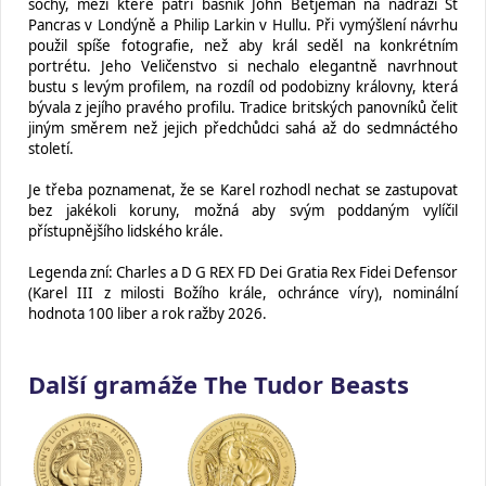
sochy, mezi které patří básník John Betjeman na nádraží St
Pancras v Londýně a Philip Larkin v Hullu. Při vymýšlení návrhu
použil spíše fotografie, než aby král seděl na konkrétním
portrétu. Jeho Veličenstvo si nechalo elegantně navrhnout
bustu s levým profilem, na rozdíl od podobizny královny, která
bývala z jejího pravého profilu. Tradice britských panovníků čelit
jiným směrem než jejich předchůdci sahá až do sedmnáctého
století.
Je třeba poznamenat, že se Karel rozhodl nechat se zastupovat
bez jakékoli koruny, možná aby svým poddaným vylíčil
přístupnějšího lidského krále.
Legenda zní: Charles a D G REX FD Dei Gratia Rex Fidei Defensor
(Karel III z milosti Božího krále, ochránce víry), nominální
hodnota 100 liber a rok ražby 2026.
Další gramáže The Tudor Beasts