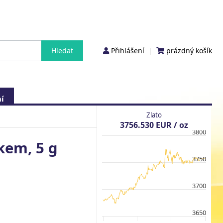
Přihlášení
|
prázdný košík
í
Zlato
3756.530 EUR / oz
3800
kem, 5 g
3750
3700
3650