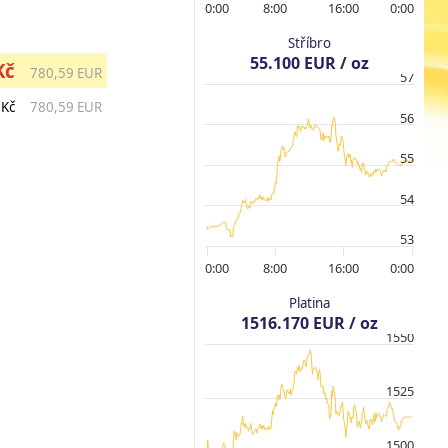
0:00
8:00
16:00
0:00
Stříbro
55.100 EUR / oz
Kč
780,59 EUR
57
 Kč
780,59 EUR
56
55
54
53
0:00
8:00
16:00
0:00
Platina
1516.170 EUR / oz
1550
1525
1500