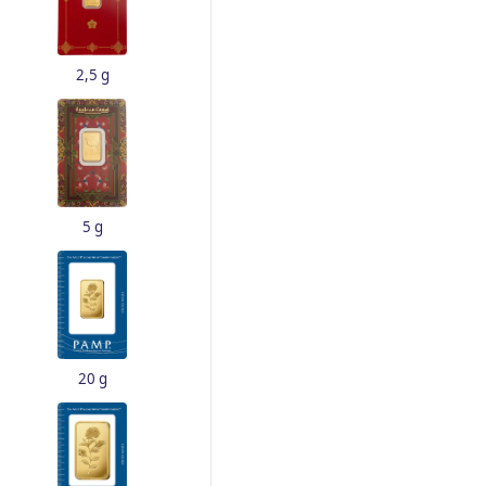
2,5 g
5 g
20 g