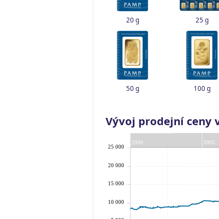
20 g
25 g
50 g
100 g
Vývoj prodejní ceny 