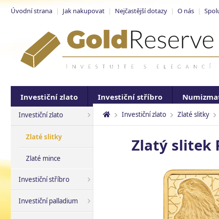
Úvodní strana
|
Jak nakupovat
|
Nejčastější dotazy
|
O nás
|
Spol
Investiční zlato
Investiční stříbro
Numizmat
Investiční zlato
Zlaté slitky
Investiční zlato
Zlaté slitky
Zlatý slitek
Zlaté mince
Investiční stříbro
Investiční palladium