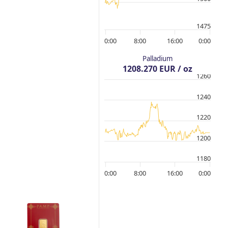
1475
0:00
8:00
16:00
0:00
Palladium
1208.270 EUR / oz
1260
1240
1220
1200
1180
0:00
8:00
16:00
0:00