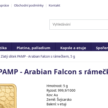
upráce
|
Obchodní podmínky
|
Kontakt
ika
Platina, palladium
Kapsle a etuje
Spořen
Zlatý slitek PAMP - Arabian Falcon s rámečkem, 5 g
 PAMP - Arabian Falcon s rámeč
Hmotnost: 5 g
Ryzost: 999,9/1000
Kov: Au
Země: Švýcarsko
Balení: v etuji