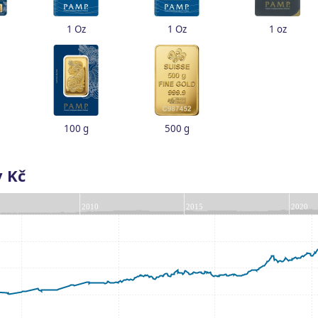
1 Oz
1 Oz
1 oz
100 g
500 g
v Kč