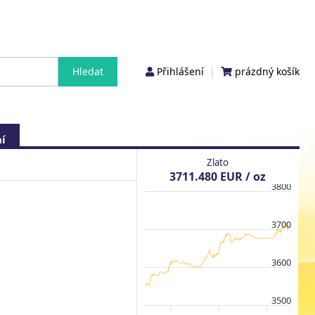
Přihlášení
|
prázdný košík
í
Zlato
3711.480 EUR / oz
3800
3700
3600
3500