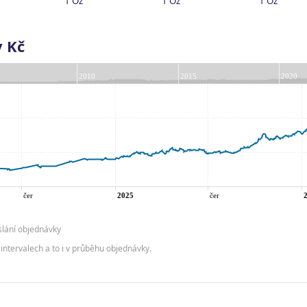
1 Oz
1 Oz
1 Oz
v Kč
slání objednávky
intervalech a to i v průběhu objednávky.