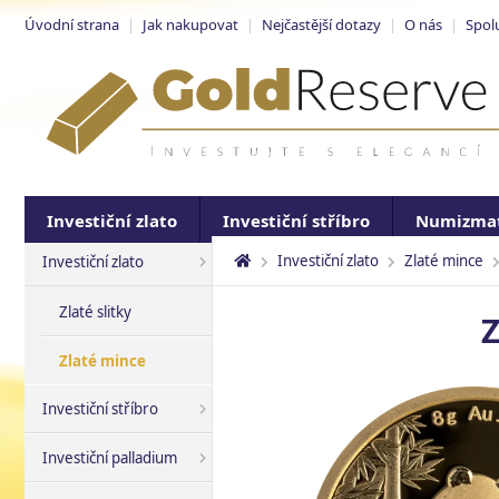
Úvodní strana
|
Jak nakupovat
|
Nejčastější dotazy
|
O nás
|
Spol
Investiční zlato
Investiční stříbro
Numizmat
Investiční zlato
Zlaté mince
Investiční zlato
Zlaté slitky
Z
Zlaté mince
Investiční stříbro
Investiční palladium