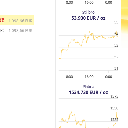
8:00
16:00
0:00
Stříbro
53.930 EUR / oz
Kč
1 098,66 EUR
55
 Kč
1 098,66 EUR
54
53
52
51
8:00
16:00
0:00
Platina
1534.730 EUR / oz
1575
1550
1525