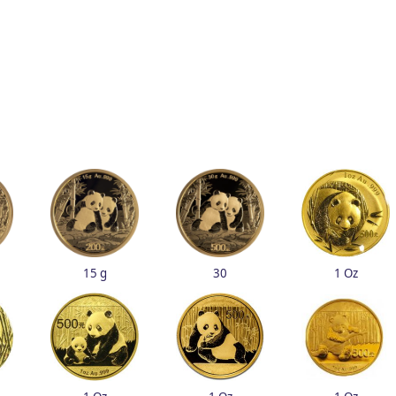
15 g
30
1 Oz