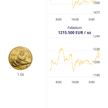
1500
1475
8:00
16:00
0:00
Palladium
1215.500 EUR / oz
1240
1220
1200
1 Oz
1180
8:00
16:00
0:00