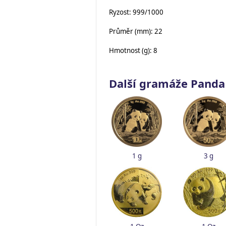
Ryzost: 999/1000
Průměr (mm): 22
Hmotnost (g): 8
Další gramáže Panda
1 g
3 g